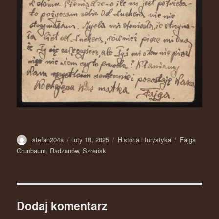
Autor
stefan204a
Opublikowano
luty 18, 2025
Kategorie
Historia i turystyka
Tagi
Fajga
Grunbaum
,
Radzanów
,
Szreńsk
Dodaj komentarz