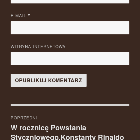
E-MAIL
*
WITRYNA INTERNETOWA
Nawigacja
POPRZEDNI
wpisu
W rocznicę Powstania
Poprzedni
Styczniowego.Konstanty Rinaldo
wpis: