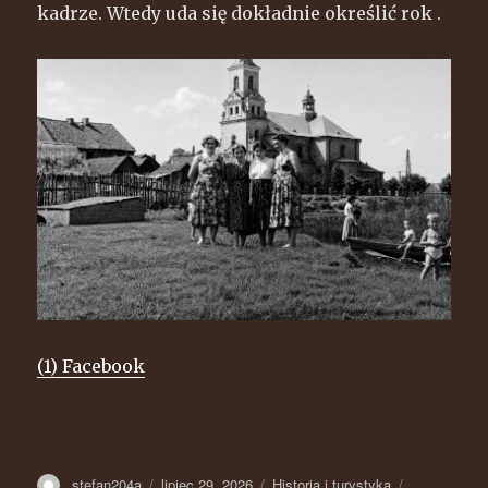
kadrze. Wtedy uda się dokładnie określić rok .
(1) Facebook
Autor
stefan204a
Opublikowano
lipiec 29, 2026
Kategorie
Historia i turystyka
Tagi