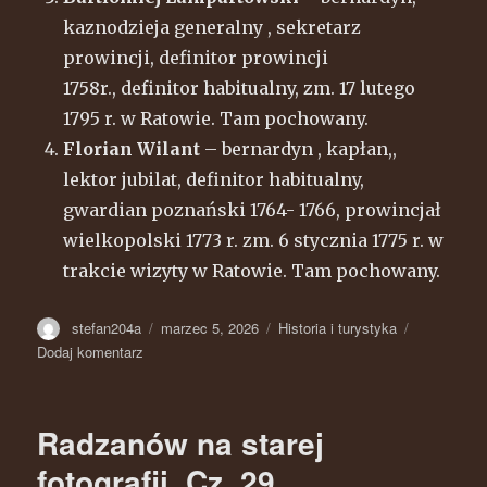
kaznodzieja generalny , sekretarz
prowincji, definitor prowincji
1758r., definitor habitualny, zm. 17 lutego
1795 r. w Ratowie. Tam pochowany.
Florian Wilant
– bernardyn , kapłan,,
lektor jubilat, definitor habitualny,
gwardian poznański 1764- 1766, prowincjał
wielkopolski 1773 r. zm. 6 stycznia 1775 r. w
trakcie wizyty w Ratowie. Tam pochowany.
Autor
stefan204a
Opublikowano
marzec 5, 2026
Kategorie
Historia i turystyka
Dodaj komentarz
do
Bernardyni
zapisani
w
Radzanów na starej
historii
klasztoru
fotografii. Cz. 29