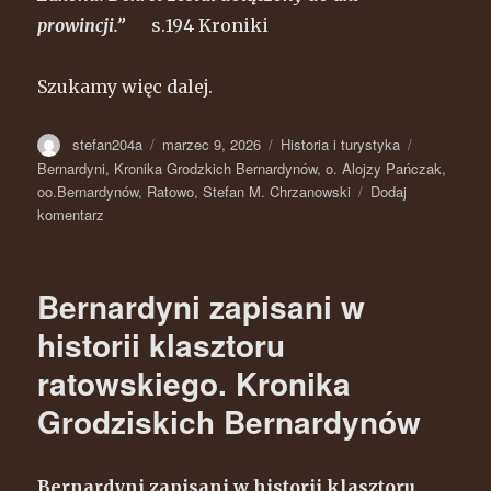
prowincji.”
s.194 Kroniki
Szukamy więc dalej.
Autor
stefan204a
Opublikowano
marzec 9, 2026
Kategorie
Historia i turystyka
Tagi
Bernardyni
,
Kronika Grodzkich Bernardynów
,
o. Alojzy Pańczak
,
oo.Bernardynów
,
Ratowo
,
Stefan M. Chrzanowski
Dodaj
komentarz
do
Bernardyni
zapisani
w
Bernardyni zapisani w
historii
klasztoru
historii klasztoru
ratowskiego.
ratowskiego. Kronika
Kronika
Grodziskich
Grodziskich Bernardynów
Bernardynów
cz.2.
Bernardyni zapisani w historii klasztoru