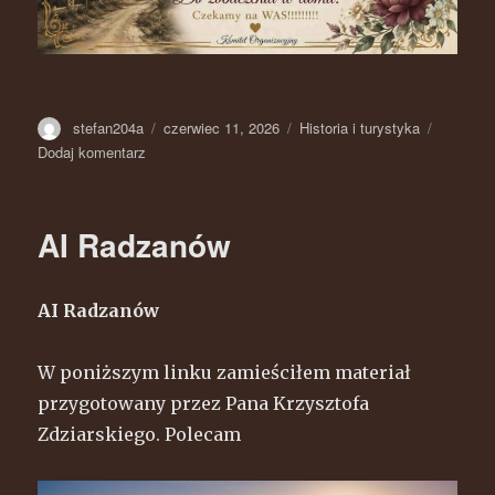
Autor
stefan204a
Opublikowano
czerwiec 11, 2026
Kategorie
Historia i turystyka
Dodaj komentarz
do
Spotkanie
po
latach
AI Radzanów
dawnych
mieszkańców
Józefowa,
AI Radzanów
Bieżan
i
Trzcińca
W poniższym linku zamieściłem materiał
przygotowany przez Pana Krzysztofa
Zdziarskiego. Polecam