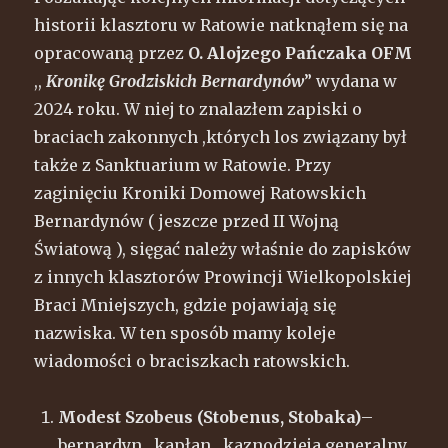
historii klasztoru w Ratowie natknąłem się na
opracowaną przez
O. Alojzego Pańczaka OFM
,,
Kronikę Grodziskich Bernardynów
” wydana w
2024 roku. W niej to znalazłem zapiski o
braciach zakonnych ,których los związany był
także z Sanktuarium w Ratowie. Przy
zaginięciu Kroniki Domowej Ratowskich
Bernardynów ( jeszcze przed II Wojną
Światową ), sięgać należy właśnie do zapisków
z innych klasztorów Prowincji Wielkopolskiej
Braci Mniejszych, gdzie pojawiają się
nazwiska. W ten sposób mamy koleje
wiadomości o braciszkach ratowskich.
Modest Szobeus (Stobenus, Stobaka)
–
bernardyn , kapłan , kaznodzieja generalny,