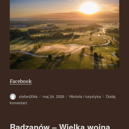
Facebook
Autor
stefan204a
Opublikowano
maj 24, 2026
Kategorie
Historia i turystyka
Dodaj
komentarz
do
AI
Radzanów
Radzanów – Wielka wojna