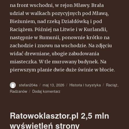
na front wschodni, w rejon Mławy. Brała
udział w walkach pozycyjnych pod Mławą,
Bieżuniem, nad rzeką Działdówką i pod
Raciążem. Później na Litwie i w Kurlandii,
następnie w Rumunii, ponownie krótko na
zachodzie i znowu na wschodzie. Na zdjęciu
widać drewniane, ubogie zabudowania
miasteczka. W tle murowany budynek. Na
pierwszym planie dwie duże świnie w błocie.
Autor
stefan204a
Opublikowano
maj 13, 2026
Kategorie
Historia i turystyka
Tagi
Raciąż
,
Radzanów
Dodaj komentarz
do
Radzanów
–
Wielka
Ratowoklasztor.pl 2,5 mln
wojna
1914-
wyświetleń strony
1918