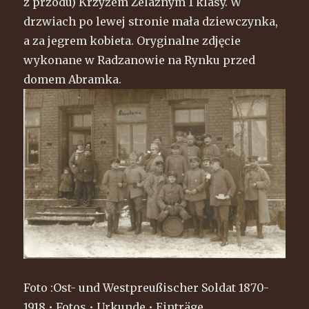
z przodu) Krzyżem Żelaznym 1 klasy. W
drzwiach po lewej stronie mała dziewczynka,
a za jegrem kobieta. Oryginalne zdjęcie
wykonane w Radzanowie na Rynku przed
domem Abramka.
Foto :Ost- und Westpreußischer Soldat 1870-
1918 • Fotos • Urkunde • Einträge