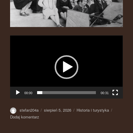
Odtwarzacz
video
00:00
00:31
Autor
stefan204a
Opublikowano
sierpień 5, 2026
Kategorie
Historia i turystyka
Dodaj komentarz
do
Radzanów
na