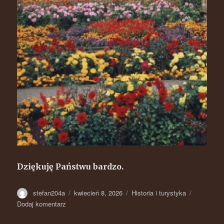
Dziękuję Państwu bardzo.
Autor
stefan204a
Opublikowano
kwiecień 8, 2026
Kategorie
Historia i turystyka
Dodaj komentarz
do
Ratowoklasztor.pl