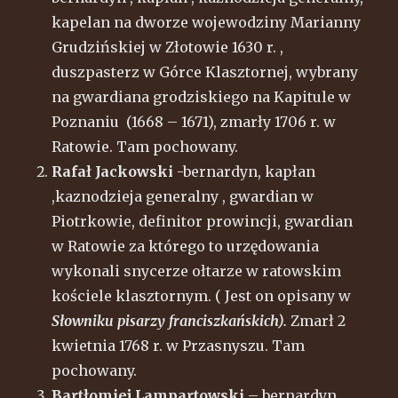
kapelan na dworze wojewodziny Marianny
Grudzińskiej w Złotowie 1630 r. ,
duszpasterz w Górce Klasztornej, wybrany
na gwardiana grodziskiego na Kapitule w
Poznaniu (1668 – 1671), zmarły 1706 r. w
Ratowie. Tam pochowany.
Rafał Jackowski
-bernardyn, kapłan
,kaznodzieja generalny , gwardian w
Piotrkowie, definitor prowincji, gwardian
w Ratowie za którego to urzędowania
wykonali snycerze ołtarze w ratowskim
kościele klasztornym. ( Jest on opisany w
Słowniku pisarzy franciszkańskich).
Zmarł 2
kwietnia 1768 r. w Przasnyszu. Tam
pochowany.
Bartłomiej Lampartowski
– bernardyn,