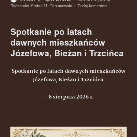
Radzanów
,
Stefan M. Chrzanowski
Dodaj komentarz
do
Radzanów
na
starych
Spotkanie po latach
fotografiach
cz.33
dawnych mieszkańców
Józefowa, Bieżan i Trzcińca
Spotkanie po latach dawnych mieszkańców
Józefowa, Bieżan i Trzcińca
– 8 sierpnia 2026 r.