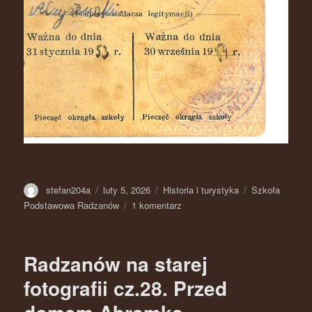
Autor
stefan204a
Opublikowano
luty 5, 2026
Kategorie
Historia i turystyka
Tagi
Szkoła
Podstawowa Radzanów
1 komentarz
do
Radzanów
na
starej
Radzanów na starej
fotografii.
Cz.
fotografii cz.28. Przed
29