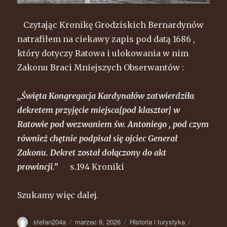
Czytając Kronikę Grodziskich Bernardynów
natrafiłem na ciekawy zapis pod datą 1686 ,
który dotyczy Ratowa i ulokowania w nim
Zakonu Braci Mniejszych Obserwantów :
,,Święta Kongregacja Kardynałów zatwierdziła
dekretem przyjęcie miejsca[pod klasztor] w
Ratowie pod wezwaniem św. Antoniego , pod czym
również chętnie podpisał się ojciec Generał
Zakonu. Dekret został dołączony do akt
prowincji.”
s.194 Kroniki
Szukamy więc dalej.
Autor
stefan204a
Opublikowano
marzec 9, 2026
Kategorie
Historia i turystyka
Tagi