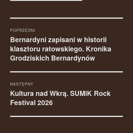
Nawigacja
POPRZEDNI
wpisu
Bernardyni zapisani w historii
Poprzedni
klasztoru ratowskiego. Kronika
wpis:
Grodziskich Bernardynów
NASTĘPNY
Kultura nad Wkrą. SUMiK Rock
Następny
Festival 2026
wpis: