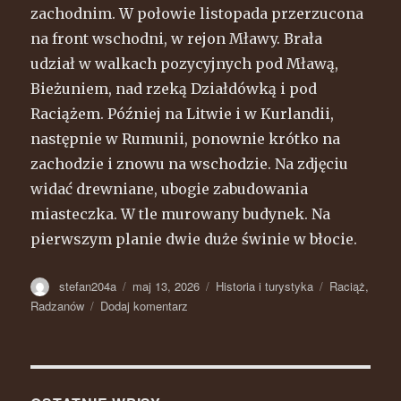
zachodnim. W połowie listopada przerzucona
na front wschodni, w rejon Mławy. Brała
udział w walkach pozycyjnych pod Mławą,
Bieżuniem, nad rzeką Działdówką i pod
Raciążem. Później na Litwie i w Kurlandii,
następnie w Rumunii, ponownie krótko na
zachodzie i znowu na wschodzie. Na zdjęciu
widać drewniane, ubogie zabudowania
miasteczka. W tle murowany budynek. Na
pierwszym planie dwie duże świnie w błocie.
Autor
stefan204a
Opublikowano
maj 13, 2026
Kategorie
Historia i turystyka
Tagi
Raciąż
,
Radzanów
Dodaj komentarz
do
Radzanów
–
Wielka
wojna
1914-