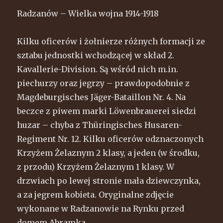
Radzanów – Wielka wojna 1914-1918
Kilku oficerów i żołnierze różnych formacji ze
sztabu jednostki wchodzącej w skład 2.
Kavallerie-Division. Są wśród nich m.in.
piechurzy oraz jegrzy – prawdopodobnie z
Magdeburgisches Jäger-Bataillon Nr. 4. Na
beczce z piwem marki Löwenbrauerei siedzi
huzar – chyba z Thüringisches Husaren-
Regiment Nr. 12. Kilku oficerów odznaczonych
Krzyżem Żelaznym 2 klasy, a jeden (w środku,
z przodu) Krzyżem Żelaznym 1 klasy. W
drzwiach po lewej stronie mała dziewczynka,
a za jegrem kobieta. Oryginalne zdjęcie
wykonane w Radzanowie na Rynku przed
domem Abramka.