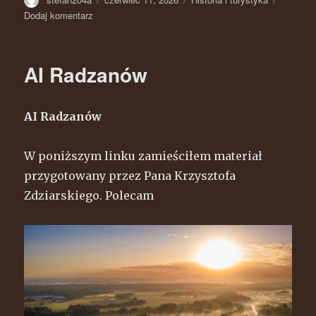
Dodaj komentarz
do
Spotkanie
po
latach
AI Radzanów
dawnych
mieszkańców
Józefowa,
AI Radzanów
Bieżan
i
Trzcińca
W poniższym linku zamieściłem materiał
przygotowany przez Pana Krzysztofa
Zdziarskiego. Polecam