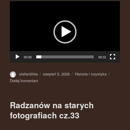
Odtwarzacz
video
00:00
00:31
Autor
stefan204a
Opublikowano
sierpień 5, 2026
Kategorie
Historia i turystyka
Dodaj komentarz
do
Radzanów
na
starej
Radzanów na starych
fotografii
cz.34
fotografiach cz.33