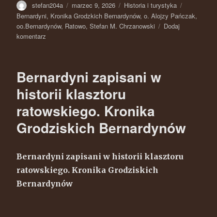
Autor
stefan204a
Opublikowano
marzec 9, 2026
Kategorie
Historia i turystyka
Tagi
Bernardyni
,
Kronika Grodzkich Bernardynów
,
o. Alojzy Pańczak
,
oo.Bernardynów
,
Ratowo
,
Stefan M. Chrzanowski
Dodaj
komentarz
do
Bernardyni
zapisani
w
Bernardyni zapisani w
historii
klasztoru
historii klasztoru
ratowskiego.
ratowskiego. Kronika
Kronika
Grodziskich
Grodziskich Bernardynów
Bernardynów
cz.2.
Bernardyni zapisani w historii klasztoru
ratowskiego. Kronika Grodziskich
Bernardynów