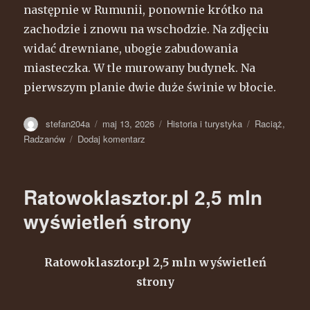
następnie w Rumunii, ponownie krótko na
zachodzie i znowu na wschodzie. Na zdjęciu
widać drewniane, ubogie zabudowania
miasteczka. W tle murowany budynek. Na
pierwszym planie dwie duże świnie w błocie.
Autor
stefan204a
Opublikowano
maj 13, 2026
Kategorie
Historia i turystyka
Tagi
Raciąż
,
Radzanów
Dodaj komentarz
do
Radzanów
–
Wielka
Ratowoklasztor.pl 2,5 mln
wojna
1914-
wyświetleń strony
1918
Ratowoklasztor.pl 2,5 mln wyświetleń
strony