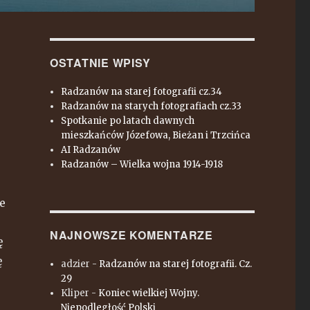
OSTATNIE WPISY
Radzanów na starej fotografii cz.34
Radzanów na starych fotografiach cz.33
Spotkanie po latach dawnych
mieszkańców Józefowa, Bieżan i Trzcińca
AI Radzanów
Radzanów – Wielka wojna 1914-1918
e
NAJNOWSZE KOMENTARZE
ę
ę
adzier
-
Radzanów na starej fotografii. Cz.
29
Kliper
-
Koniec wielkiej Wojny.
Niepodległość Polski