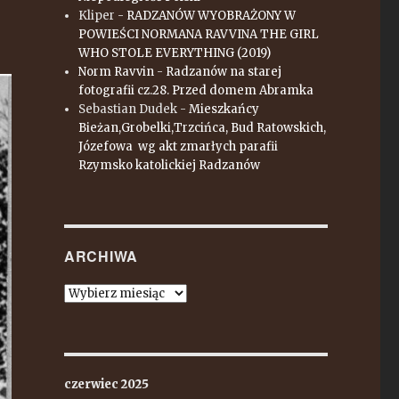
Kliper
-
RADZANÓW WYOBRAŻONY W
POWIEŚCI NORMANA RAVVINA THE GIRL
WHO STOLE EVERYTHING (2019)
Norm Ravvin
-
Radzanów na starej
fotografii cz.28. Przed domem Abramka
Sebastian Dudek
-
Mieszkańcy
Bieżan,Grobelki,Trzcińca, Bud Ratowskich,
Józefowa wg akt zmarłych parafii
Rzymsko katolickiej Radzanów
ARCHIWA
Archiwa
czerwiec 2025