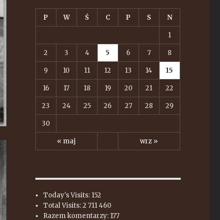
P
W
Ś
C
P
S
N
1
2
3
4
5
6
7
8
9
10
11
12
13
14
15
16
17
18
19
20
21
22
23
24
25
26
27
28
29
30
« maj
wrz »
Today's Visits:
152
Total Visits:
2 711 460
Razem komentarzy:
177