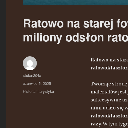
Ratowo na starej fo
miliony odsłon rato
Ratowo na stare
ratowoklasztor
Autor
stefan204a
Opublikowano
czerwiec 5, 2025
Tworząc stronę 
Kategorie
Historia i turystyka
materiałów jest
sukcesywnie uzu
nimi udało się 
ratowoklasztor
razy.
W tym tygo