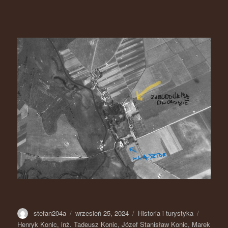
Autor
stefan204a
Opublikowano
wrzesień 25, 2024
Kategorie
Historia i turystyka
Tagi
Henryk Konic
,
inż. Tadeusz Konic
,
Józef Stanisław Konic
,
Marek