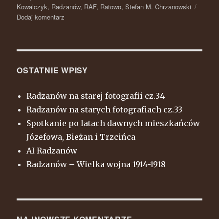
Kowalczyk
,
Radzanów
,
RAF
,
Ratowo
,
Stefan M. Chrzanowski
Dodaj komentarz
do
W
rocznicę
września
.
Ratowo
OSTATNIE WPISY
na
zdjęciach
Radzanów na starej fotografii cz.34
RAF(Royal
Radzanów na starych fotografiach cz.33
Air
Force)1944
Spotkanie po latach dawnych mieszkańców
r.
Józefowa, Bieżan i Trzcińca
AI Radzanów
Radzanów – Wielka wojna 1914-1918