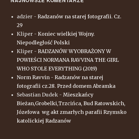
NAJNOWSZE KOMENTARZE
adzier
-
Radzanów na starej fotografii. Cz.
29
Kliper
-
Koniec wielkiej Wojny.
Niepodległość Polski
Kliper
-
RADZANÓW WYOBRAŻONY W
POWIEŚCI NORMANA RAVVINA THE GIRL
WHO STOLE EVERYTHING (2019)
Norm Ravvin
-
Radzanów na starej
fotografii cz.28. Przed domem Abramka
Sebastian Dudek
-
Mieszkańcy
Bieżan,Grobelki,Trzcińca, Bud Ratowskich,
Józefowa wg akt zmarłych parafii Rzymsko
katolickiej Radzanów