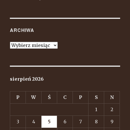
ARCHIWA
Archiwa
sierpień 2026
P
W
Ś
C
P
S
N
1
2
3
4
5
6
7
8
9