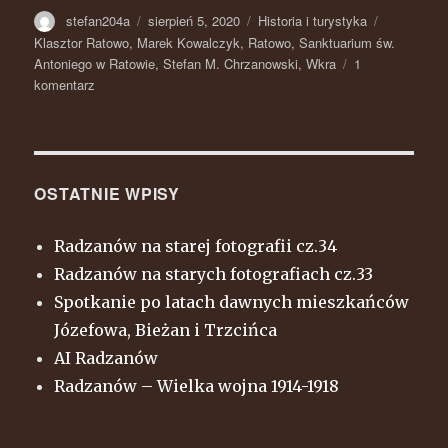
Autor
stefan204a
Opublikowano
sierpień 5, 2020
Kategorie
Historia i turystyka
Tagi
Klasztor Ratowo
,
Marek Kowalczyk
,
Ratowo
,
Sanktuarium św.
Antoniego w Ratowie
,
Stefan M. Chrzanowski
,
Wkra
1
komentarz
do
Ratowo
1915.
Żołnierska
pocztówka
OSTATNIE WPISY
Radzanów na starej fotografii cz.34
Radzanów na starych fotografiach cz.33
Spotkanie po latach dawnych mieszkańców
Józefowa, Bieżan i Trzcińca
AI Radzanów
Radzanów – Wielka wojna 1914-1918