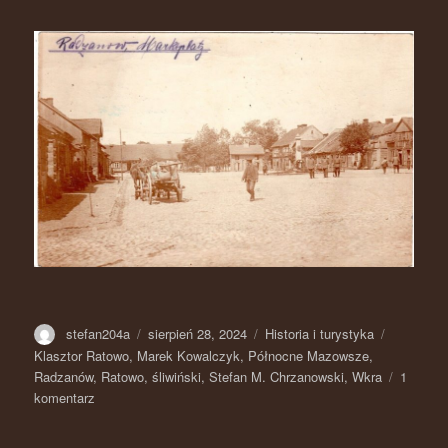
Autor
stefan204a
Opublikowano
sierpień 28, 2024
Kategorie
Historia i turystyka
Tagi
Klasztor Ratowo
,
Marek Kowalczyk
,
Północne Mazowsze
,
Radzanów
,
Ratowo
,
śliwiński
,
Stefan M. Chrzanowski
,
Wkra
1
komentarz
do
Radzanów
na