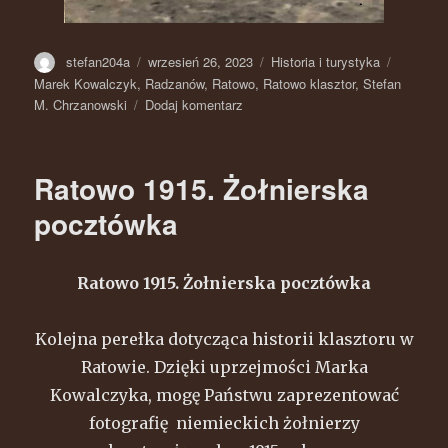
Autor
stefan204a
Opublikowano
wrzesień 26, 2023
Kategorie
Historia i turystyka
Tagi
Marek Kowalczyk
,
Radzanów
,
Ratowo
,
Ratowo klasztor
,
Stefan
M. Chrzanowski
Dodaj komentarz
do
Ratowo
klasztor
na
Ratowo 1915. Żołnierska
starej
fotografii.
pocztówka
Okupacja
cz.
II
Ratowo 1915. Żołnierska pocztówka
Kolejna perełka dotycząca historii klasztoru w
Ratowie. Dzięki uprzejmości Marka
Kowalczyka, mogę Państwu zaprezentować
fotografię niemieckich żołnierzy