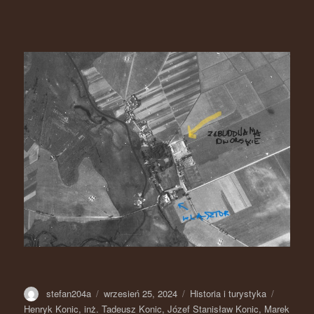
Autor
stefan204a
Opublikowano
wrzesień 25, 2024
Kategorie
Historia i turystyka
Tagi
Henryk Konic
,
inż. Tadeusz Konic
,
Józef Stanisław Konic
,
Marek