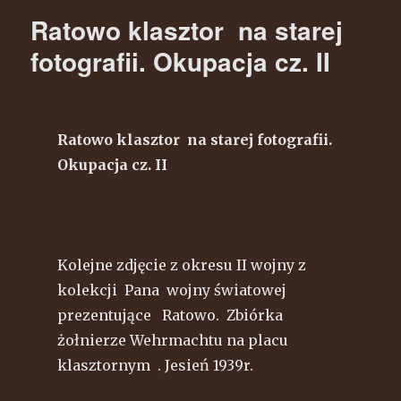
starej
Ratowo klasztor na starej
fotografii
cz.7.
fotografii. Okupacja cz. II
Rynek
Ratowo klasztor na starej fotografii.
Okupacja cz. II
Kolejne zdjęcie z okresu II wojny z
kolekcji Pana wojny światowej
prezentujące Ratowo. Zbiórka
żołnierze Wehrmachtu na placu
klasztornym . Jesień 1939r.