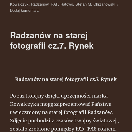
Kowalczyk
,
Radzanów
,
RAF
,
Ratowo
,
Stefan M. Chrzanowski
Dodaj komentarz
do
W
rocznicę
września
Radzanów na starej
.
Ratowo
fotografii cz.7. Rynek
na
zdjęciach
RAF(Royal
Air
Force)1944
r.
Radzanów na starej fotografii cz.7. Rynek
Po raz kolejny dzięki uprzejmości marka
Kowalczyka mogę zaprezentować Państwu
uwieczniony na starej fotografii Radzanów.
Zdjęcie pochodzi z czasów I wojny światowej ,
zostało zrobione pomiędzy 1915 -1918 rokiem.